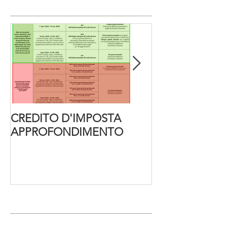
CREDITO D'IMPOSTA
Decreto Cura It
APPROFONDIMENTO
Post recenti