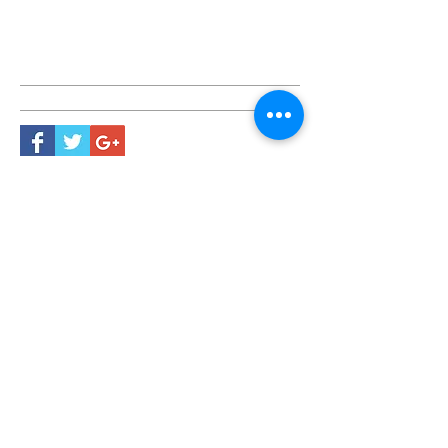
Ricerca con Tag
ABC NETWORK
Viale del Mercato Nuovo 44
36100 Vicenza
Tel.
0444-927666
P. IVA
02456980248
OAM A7335