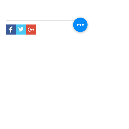
Ricerca con Tag
ABC NETWORK
Viale del Mercato Nuovo 44
36100 Vicenza
Tel.
0444-927666
P. IVA
02456980248
OAM A7335
IVASS E
000226092