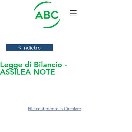
< Indietro
Legge di Bilancio -
ASSILEA NOTE
Pubblichiamo la Circolare diffusa da Assilea 
che pone evidenza agli aspetti della 
recente Legge di Bilancio legati al Leasing 
ed al Noleggio. 
A seguire il 
File contenente la Circolare